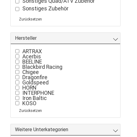
Sonstiges Quad/ATV Zubehör
Sonstiges Zubehör
Zurücksetzen
Hersteller
ARTRAX
Acerbis
BEELINE
Blackbird Racing
Chigee
Dragonfire
Goldspeed
HORN
INTERPHONE
Iron Baltic
KOSO
Kolpin
Zurücksetzen
Kolpin DirtWorks
LQ-Racing
LQ-Racing
Mikuni
Weitere Unterkategorien
OXFORD