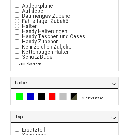
Polisport
Abdeckplane
QUAD LOCK
Aufkleber
Risk Racing
Daumengas Zubehör
SEGWAY
Fahrerlager Zubehör
Shin Yo
Halter
Speeds
Handy Halterungen
TGB
Handy Taschen und Cases
XRW
Handy Zubehör
Kennzeichen Zubehör
Kettensägen Halter
Schutz Bügel
Sicherheits Netze
Zurücksetzen
Sitz
Sitzbezug
Sitzgurt
Sonstige
Farbe
Spiegel
Tankdeckel
Werkzeug
Zurücksetzen
Zubehör
Typ:
Ersatzteil
Sonstiges