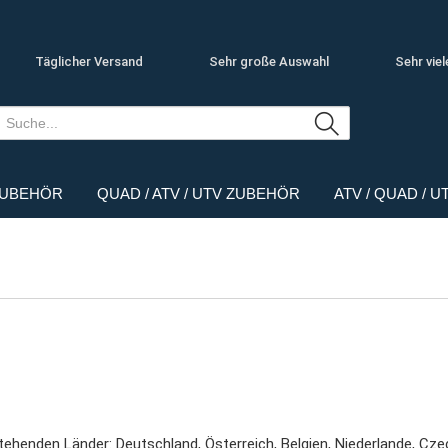
Täglicher Versand
Sehr große Auswahl
Sehr viel
ZUBEHÖR
QUAD / ATV / UTV ZUBEHÖR
ATV / QUAD / 
stehenden Länder: Deutschland, Österreich, Belgien, Niederlande, Cze