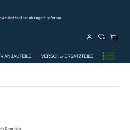
e Artikel *sofort ab Lager* lieferbar
0
0
UTV ANBAUTEILE
VERSCHL- ERSATZTEILE
ch Republic,