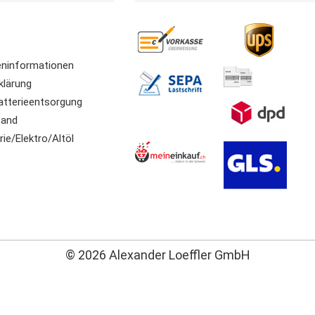
ninformationen
klärung
atterieentsorgung
sand
ie/Elektro/Altöl
© 2026 Alexander Loeffler GmbH