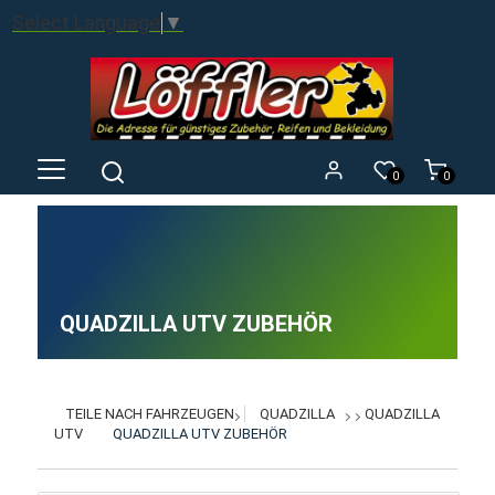
Select Language
▼
0
0
QUADZILLA UTV ZUBEHÖR
TEILE NACH FAHRZEUGEN
QUADZILLA
QUADZILLA
UTV
QUADZILLA UTV ZUBEHÖR