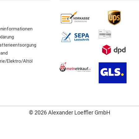
ninformationen
klärung
atterieentsorgung
sand
ie/Elektro/Altöl
© 2026 Alexander Loeffler GmbH