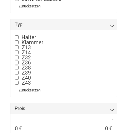
Nabe
Zurücksetzen
Netze
Radlager
Ritzel
Zubehör
Typ:
Öl
Halter
Klammer
Z13
Z14
Z32
Z36
Z38
Z39
Z40
Z43
Zurücksetzen
Preis
0 €
0 €