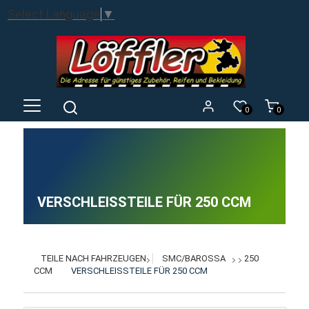
Select Language
▼
0
0
VERSCHLEISSTEILE FÜR 250 CCM
TEILE NACH FAHRZEUGEN
SMC/BAROSSA
250
CCM
VERSCHLEISSTEILE FÜR 250 CCM