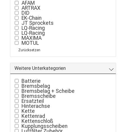
AFAM
ARTRAX
DID
EK-Chain
JT Sprockets
LQ-Racing
LQ-Racing
MAXIMA
MOTUL
RENTHAL
Zurücksetzen
SMC
TwinAir
Weitere Unterkategorien
Batterie
Bremsbelag
Bremsbelag + Scheibe
Bremsscheibe
Ersatzteil
Hinterachse
Kette
Kettenrad
Kettenschloß
Kupplungsscheiben
Luftfilter Zubehör