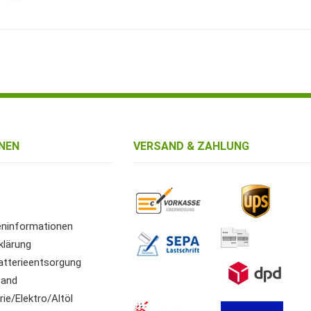
NEN
VERSAND & ZAHLUNG
ninformationen
klärung
atterieentsorgung
sand
ie/Elektro/Altöl