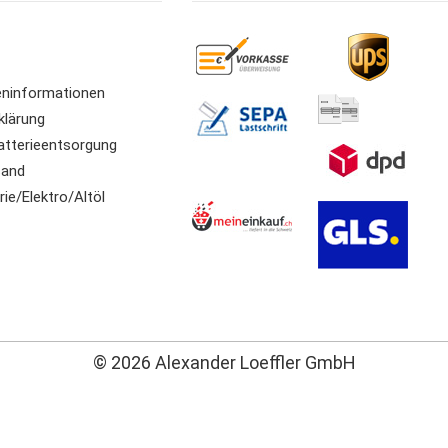
ninformationen
klärung
atterieentsorgung
sand
ie/Elektro/Altöl
© 2026 Alexander Loeffler GmbH