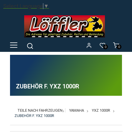
Select Language
▼
0
0
ZUBEHÖR F. YXZ 1000R
TEILE NACH FAHRZEUGEN
YAMAHA
YXZ 1000R
ZUBEHÖR F. YXZ 1000R