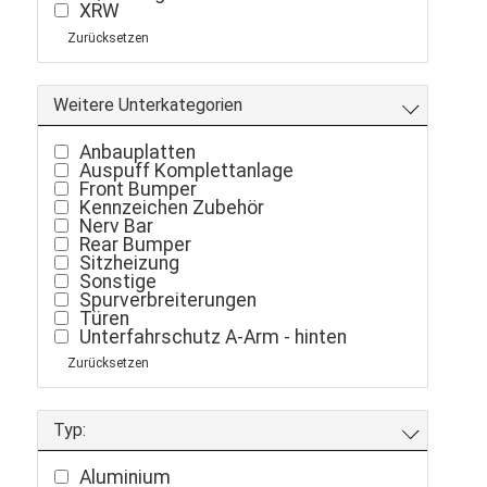
XRW
Zurücksetzen
Weitere Unterkategorien
Anbauplatten
Auspuff Komplettanlage
Front Bumper
Kennzeichen Zubehör
Nerv Bar
Rear Bumper
Sitzheizung
Sonstige
Spurverbreiterungen
Türen
Unterfahrschutz A-Arm - hinten
Unterfahrschutz A-Arm - vorne
Zurücksetzen
Unterfahrschutz Komplett
Unterfahrschutz Motor
Windschutzscheibe
Zubehör
Typ:
Aluminium